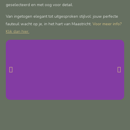
geselecteerd en met oog voor detail.
Van ingetogen elegant tot uitgesproken stijlvol: jouw perfecte
fauteuil wacht op je, in het hart van Maastricht.
Voor meer info?
Klik dan hier.