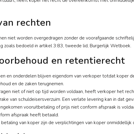
rtduurt, heeft koper het recht de overeenkomst met onmiddellijke
van rechten
nen niet worden overgedragen zonder de voorafgaande schriftelij
 zoals bedoeld in artikel 3:83, tweede lid, Burgerlijk Wetboek.
oorbehoud en retentierecht
en en onderdelen blijven eigendom van verkoper totdat koper de g
ehoud en de zaken terugnemen.
agen niet of niet op tijd worden voldaan, heeft verkoper het r
rake van schuldeisersverzuim. Een verlate levering kan in dat g
engekomen vooruitbetaling of prijs niet conform afspraak is volda
form afspraak heeft betaald.
an betaling van koper zijn de verplichtingen van koper onmiddellijk 