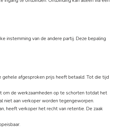
 ingang te ontbinden. Ontbinding kan alleen via een
ke instemming van de andere partij. Deze bepaling
ehele afgesproken prijs heeft betaald. Tot die tijd
echt om de werkzaamheden op te schorten totdat het
eval niet aan verkoper worden tegengeworpen.
an, heeft verkoper het recht van retentie. De zaak
opeisbaar.