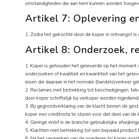
omstandigheden die aan hem kunnen worden toeger
Artikel 7: Oplevering e
1. Zodra het gekochte door de koper in ontvangst is 
Artikel 8: Onderzoek, 
1. Koper is gehouden het geleverde op het moment van
onderzoeken of kwaliteit en kwantiteit van het gele
eisen die daaraan in het normale (handels)verkeer ge
2. Reclames met betrekking tot beschadigingen, tek
door koper schriftelijk bij verkoper worden ingediend
3. Bij gegrondverklaring van de klacht binnen de gest
koper een creditnota te sturen voor dat deel van de 
4. Geringe en/of in de branche gebruikelijke afwijkin
5. Klachten met betrekking tot een bepaald product
6. Na het verwerken van de goederen bij koper wor