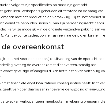
ucten volgens zijn specificaties op maat zijn gemaakt.
r gebruiken. Verkoper is gehouden dit terstond na de vraag van k
 omgaan met het product en de verpakking. Hij zal het product sl
uct wenst te behouden. Indien hij van zijn herroepingsrecht gebru
edelijkerwijze mogelijk – in de originele verzendverpakking aan
. Aangekochte cadeaubonnen zijn een jaar geldig en kunnen ni
an de overeenkomst
blijkt dat het voor een behoorlijke uitvoering van de opdracht n
in onderling overleg de overeenkomst dienovereenkomstig aan.
 wordt gewijzigd of aangevuld, kan het tijdstip van voltooiing v
.
komst financiële en/of kwalitatieve consequenties heeft, licht verk
n, geeft verkoper daarbij aan in hoeverre de wijziging of aanvull
dit artikel kan verkoper geen meerkosten in rekening brengen indie