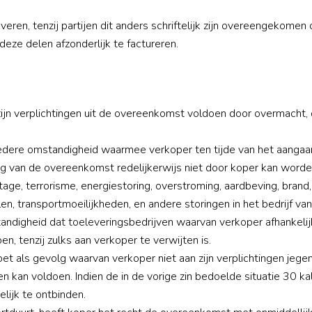
veren, tenzij partijen dit anders schriftelijk zijn overeengekome
deze delen afzonderlijk te factureren.
an zijn verplichtingen uit de overeenkomst voldoen door overmacht, 
l iedere omstandigheid waarmee verkoper ten tijde van het aang
 van de overeenkomst redelijkerwijs niet door koper kan worden 
age, terrorisme, energiestoring, overstroming, aardbeving, brand,
n, transportmoeilijkheden, en andere storingen in het bedrijf van
andigheid dat toeleveringsbedrijven waarvan verkoper afhankelijk
n, tenzij zulks aan verkoper te verwijten is.
doet als gevolg waarvan verkoper niet aan zijn verplichtingen jeg
gen kan voldoen. Indien de in de vorige zin bedoelde situatie 30 
lijk te ontbinden.