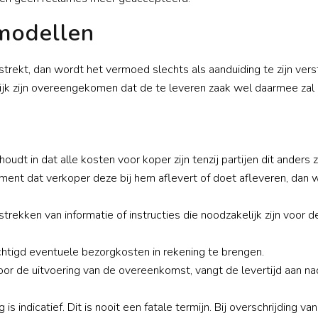
 modellen
trekt, dan wordt het vermoed slechts als aanduiding te zijn ver
kelijk zijn overeengekomen dat de te leveren zaak wel daarmee z
 houdt in dat alle kosten voor koper zijn tenzij partijen dit ander
moment dat verkoper deze bij hem aflevert of doet afleveren, d
rstrekken van informatie of instructies die noodzakelijk zijn voor 
chtigd eventuele bezorgkosten in rekening te brengen.
oor de uitvoering van de overeenkomst, vangt de levertijd aan n
 indicatief. Dit is nooit een fatale termijn. Bij overschrijding va