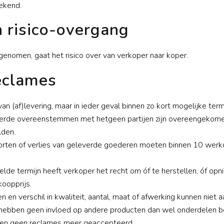
ekend.
n risico-overgang
genomen, gaat het risico over van verkoper naar koper.
reclames
 (af)levering, maar in ieder geval binnen zo kort mogelijke term
verde overeenstemmen met hetgeen partijen zijn overeengekomen,
lden.
orten of verlies van geleverde goederen moeten binnen 10 werk
.
elde termijn heeft verkoper het recht om óf te herstellen, óf opni
koopprijs.
gen en verschil in kwaliteit, aantal, maat of afwerking kunnen ni
 hebben geen invloed op andere producten dan wel onderdelen b
den geen reclames meer geaccepteerd.